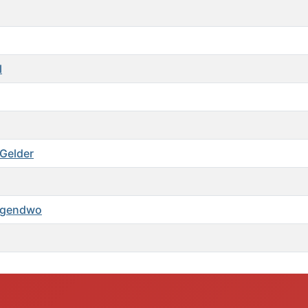
l
 Gelder
Irgendwo